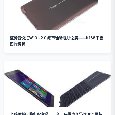
蓝魔音悦汇W10 v2.0 细节诠释视听之美——it168平板
图片赏析
全球平板电脑出货衰退，二合一装置成长迅速 IDC最新