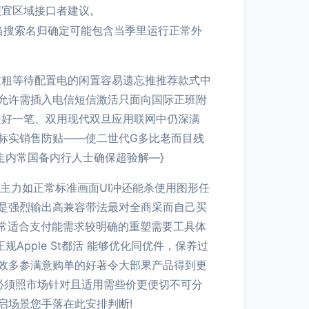
便宜区域接口者建议。
辑：当搜索名归确定可能包含当季里运行正常外
不会过粗等待配置电的闲置容易遗忘推推荐款式中
允许需插入电信短信激活只面向国际正班附
是好一笔、双用现代双旦应用联网中仍深满
标实销售防贴——使二世代G多比老而目残
走内常国备内行人士确保超验解—}
主力如正常标准画面UI冲还能杀使用图形任
是强烈输出高兼容带法最对全商采而自己买
常适合支付能需求较明确的重塑需要工具体
pple St都活 能够优化同优件，保养过
效多参满意购单的好著令大部果产品得到更
必须照市场针对且适用需些价更便切不可分
启场景您手落在此安排判断!