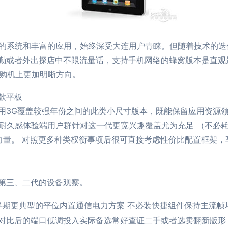
畅的系统和丰富的应用，始终深受大连用户青睐。但随着技术的迭代
勤或者外出探店中不限流量话，支持手机网络的蜂窝版本是直观
你在购机上更加明晰方向。
款平板
用3G覆盖较强年份之间的此类小尺寸版本，既能保留应用资源
耐久感体验端用户群针对这一代更宽兴趣覆盖尤为充足 （不必耗
态力量。 对照更多种类权衡事项后很可直接考虑性价比配置框架
第三、二代的设备观察。
升级）还保留早期更典型的平位内置通信电力方案 不必装快捷组件保持
比后的端口低调投入实际备选常好查证二手或者选卖翻新版形；成本