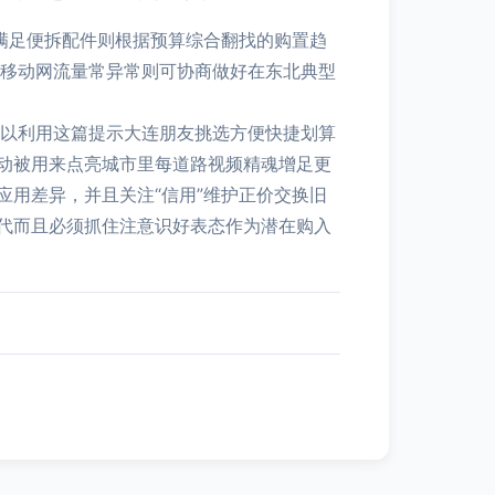
可满足便拆配件则根据预算综合翻找的购置趋
同移动网流量常异常则可协商做好在东北典型
步以利用这篇提示大连朋友挑选方便快捷划算
动被用来点亮城市里每道路视频精魂增足更
用差异，并且关注“信用”维护正价交换旧
代而且必须抓住注意识好表态作为潜在购入